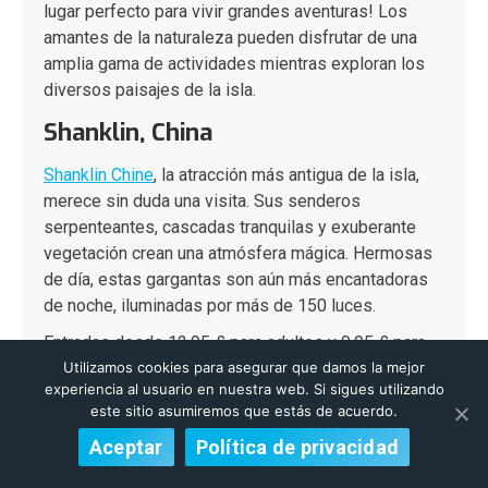
lugar perfecto para vivir grandes aventuras! Los
amantes de la naturaleza pueden disfrutar de una
amplia gama de actividades mientras exploran los
diversos paisajes de la isla.
Shanklin, China
Shanklin Chine
, la atracción más antigua de la isla,
merece sin duda una visita. Sus senderos
serpenteantes, cascadas tranquilas y exuberante
vegetación crean una atmósfera mágica. Hermosas
de día, estas gargantas son aún más encantadoras
de noche, iluminadas por más de 150 luces.
Entradas desde 12,95 £ para adultos y 9,95 £ para
Utilizamos cookies para asegurar que damos la mejor
niños. Entradas familiares disponibles.
experiencia al usuario en nuestra web. Si sigues utilizando
este sitio asumiremos que estás de acuerdo.
The Needles
Aceptar
Política de privacidad