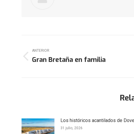
Navegación
ANTERIOR
entre
Gran Bretaña en familia
Publicación
publicaciones
anterior:
Rel
Los históricos acantilados de Dove
31 julio, 2026