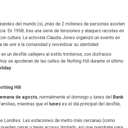
grandes del mundo (sí, ¡más de 2 millones de personas asisten
cia. En 1958, tras una serie de tensiones y ataques racistas en
con cultura. La activista Claudia Jones organizó un evento en
 de unir a la comunidad y reivindicar su identidad.
 un desfile callejero al estilo trinitense, con disfraces
hoy se apoderan de las calles de Notting Hill durante el último
liday
.
tting Hill
 semana de agosto
, normalmente el domingo y lunes del
Bank
familias, mientras que el
lunes
es el día principal del desfile,
 de Londres. Las estaciones de metro más cercanas (como
pueden cerrar o tener acceso limitado, así que prepárate para