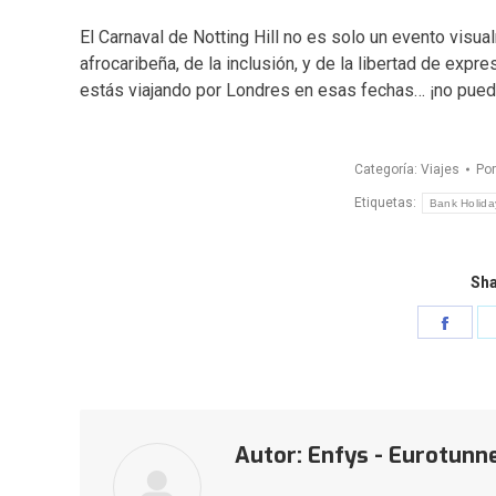
El Carnaval de Notting Hill no es solo un evento visua
afrocaribeña, de la inclusión, y de la libertad de expr
estás viajando por Londres en esas fechas… ¡no pued
Categoría:
Viajes
Po
Etiquetas:
Bank Holida
Sha
Shar
on
Face
Autor:
Enfys - Eurotunn