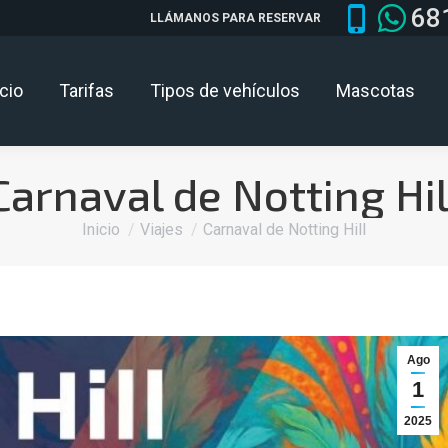
68
LLÁMANOS PARA RESERVAR
icio
Tarifas
Tipos de vehículos
Mascotas
Carnaval de Notting Hil
Estás aquí:
Inicio
Viajes
Carnaval de Notting Hill
Ago
1
2025