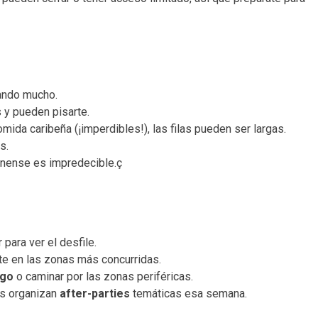
lando mucho.
s y pueden pisarte.
ida caribeña (¡imperdibles!), las filas pueden ser largas.
s.
dinense es impredecible.ç
 para ver el desfile.
te en las zonas más concurridas.
ngo
o caminar por las zonas periféricas.
es organizan
after-parties
temáticas esa semana.