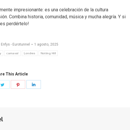
lmente impresionante: es una celebración de la cultura
esión. Combina historia, comunidad, música y mucha alegría. Y si
es perdértelo!
r
Enfys - Eurotunnel
1 agosto, 2025
y
carnaval
Londres
Notting Hill
re This Article
e
Share
Share
Share
on
on
on
book
Twitter
Pinterest
LinkedIn
el