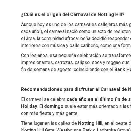
¿Cuál es el origen del Carnaval de Notting Hill?
Aunque hoy es uno de los carnavales callejeros más 
cada año!), el carnaval nació como un acto de resisten
el área, la comunidad afrocaribeña decidió responder 
interiores con música y baile caribeño, como una forma
Con los años, esa pequeña celebración se transformó en
impresionantes, carrozas, calipso, soca y reggae que 
fin de semana de agosto, coincidiendo con el
Bank Ho
Recomendaciones para disfrutar el Carnaval de No
El carnaval se celebra
cada año en el último fin de
Holiday
. El
domingo
suele estar más orientado a las 
con más fiesta y más gente.
Tiene lugar en las calles de
Notting Hill
, en el oeste
Notting Hill Gate, Westbourne Park o Ladbroke Grove) 