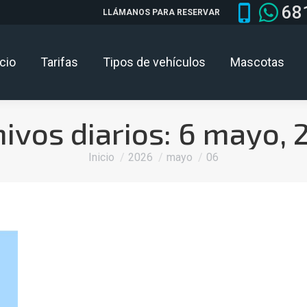
68
LLÁMANOS PARA RESERVAR
icio
Tarifas
Tipos de vehículos
Mascotas
ivos diarios:
6 mayo, 
Estás aquí:
Inicio
2026
mayo
06