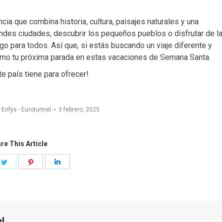
ia que combina historia, cultura, paisajes naturales y una
andes ciudades, descubrir los pequeños pueblos o disfrutar de l
lgo para todos. Así que, si estás buscando un viaje diferente y
omo tu próxima parada en estas vacaciones de Semana Santa.
te país tiene para ofrecer!
r
Enfys - Eurotunnel
3 febrero, 2025
re This Article
e
Share
Share
Share
on
on
on
book
Twitter
Pinterest
LinkedIn
el