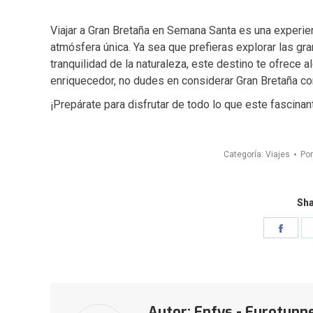
Viajar a Gran Bretaña en Semana Santa es una experienc
atmósfera única. Ya sea que prefieras explorar las gr
tranquilidad de la naturaleza, este destino te ofrece a
enriquecedor, no dudes en considerar Gran Bretaña c
¡Prepárate para disfrutar de todo lo que este fascinan
Categoría:
Viajes
Po
Sha
Shar
on
Face
Autor:
Enfys - Eurotunn