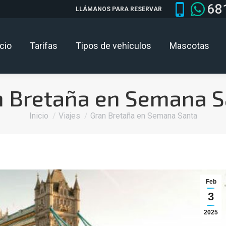
68
LLÁMANOS PARA RESERVAR
icio
Tarifas
Tipos de vehículos
Mascotas
n Bretaña en Semana S
Estás aquí:
Inicio
Viajes
Gran Bretaña en Semana Santa
Feb
3
2025