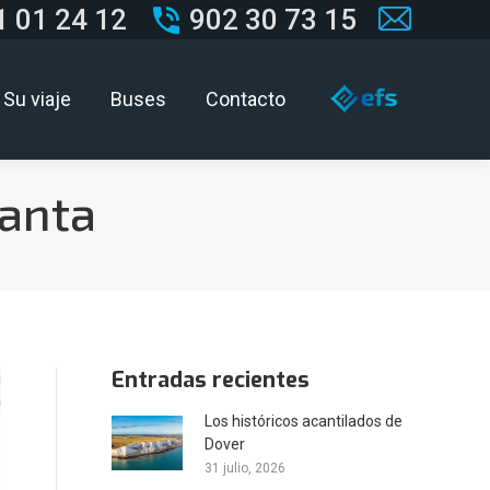
1 01 24 12
902 30 73 15
Mail
page
Su viaje
Buses
Contacto
opens
in
new
anta
window
Entradas recientes
Los históricos acantilados de
Dover
31 julio, 2026