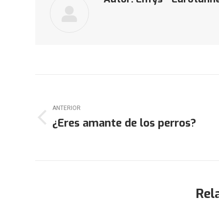
Navegación
entre
ANTERIOR
¿Eres amante de los perros?
Publicación
publicaciones
anterior:
Rel