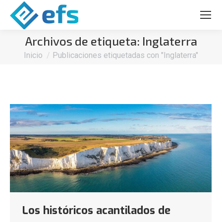
Archivos de etiqueta:
Inglaterra
Estás aquí:
Inicio
Publicaciones etiquetadas con "Inglaterra"
Los históricos acantilados de