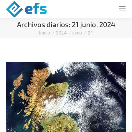
Archivos diarios:
21 junio, 2024
Estás aquí:
Inicio
2024
junio
21