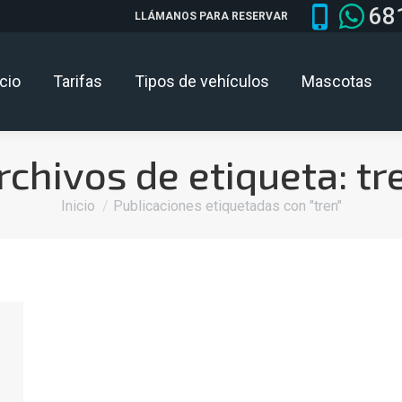
68
LLÁMANOS PARA RESERVAR
icio
Tarifas
Tipos de vehículos
Mascotas
rchivos de etiqueta:
tr
Estás aquí:
Inicio
Publicaciones etiquetadas con "tren"