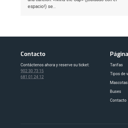
espacio!) se…
Contacto
Págin
Contáctenos ahora y reserve su ticket:
Tarifas
902 30 73 15
Tipos de 
681 01 24 12
Mascotas
Buses
Contacto