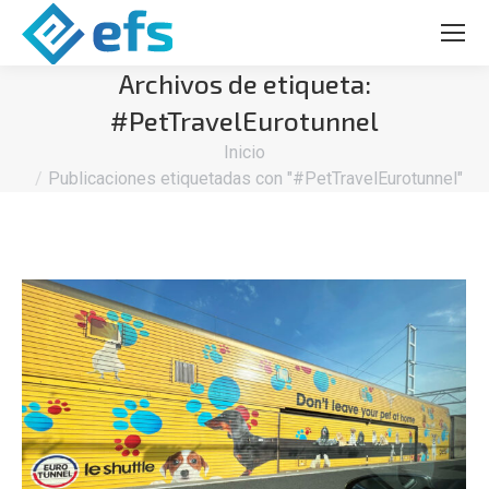
Archivos de etiqueta:
#PetTravelEurotunnel
Estás aquí:
Inicio
Publicaciones etiquetadas con "#PetTravelEurotunnel"