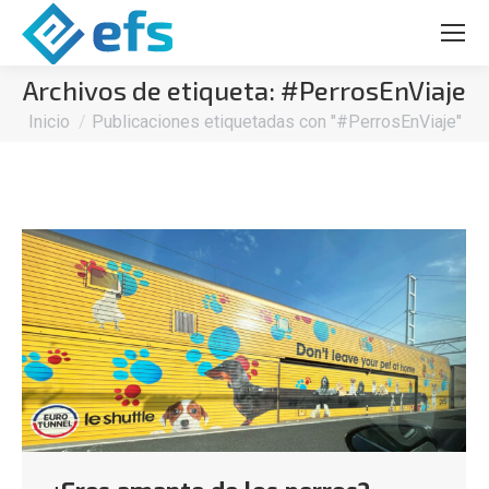
Archivos de etiqueta:
#PerrosEnViaje
Estás aquí:
Inicio
Publicaciones etiquetadas con "#PerrosEnViaje"