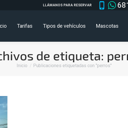
68
LLÁMANOS PARA RESERVAR
icio
Tarifas
Tipos de vehículos
Mascotas
chivos de etiqueta:
per
Estás aquí:
Inicio
Publicaciones etiquetadas con "perros"