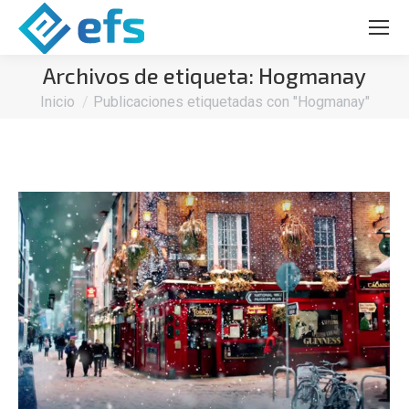
Archivos de etiqueta:
Hogmanay
Estás aquí:
Inicio
Publicaciones etiquetadas con "Hogmanay"