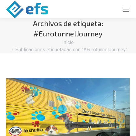
Archivos de etiqueta:
#EurotunnelJourney
Estás aquí:
Inicio
Publicaciones etiquetadas con "#EurotunnelJourney"