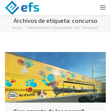
Archivos de etiqueta:
concurso
Estás aquí:
Inicio
Publicaciones etiquetadas con "concurso"