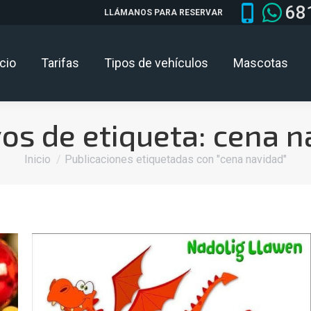
68
LLÁMANOS PARA RESERVAR
icio
Tarifas
Tipos de vehículos
Mascotas
os de etiqueta:
cena n
Estás aquí:
Inicio
Publicaciones etiquetadas con "cena navidad"