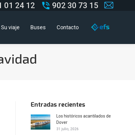
1 01 24 12
902 30 73 15
Mail
page
Su viaje
Buses
Contacto
opens
in
new
avidad
window
Entradas recientes
Los históricos acantilados de
Dover
31 julio, 2026