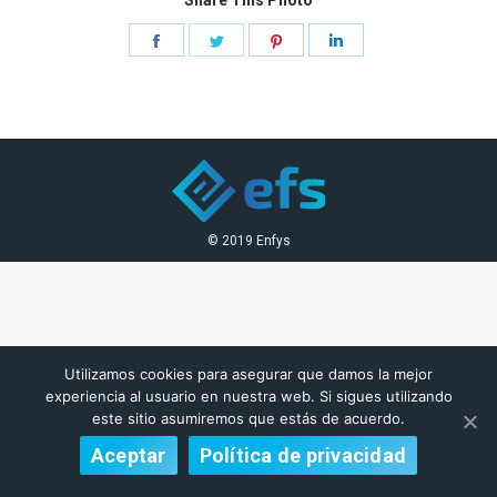
Share
Share
Share
Share
on
on
on
on
Facebook
Twitter
Pinterest
LinkedIn
© 2019 Enfys
Utilizamos cookies para asegurar que damos la mejor
experiencia al usuario en nuestra web. Si sigues utilizando
este sitio asumiremos que estás de acuerdo.
Aceptar
Política de privacidad