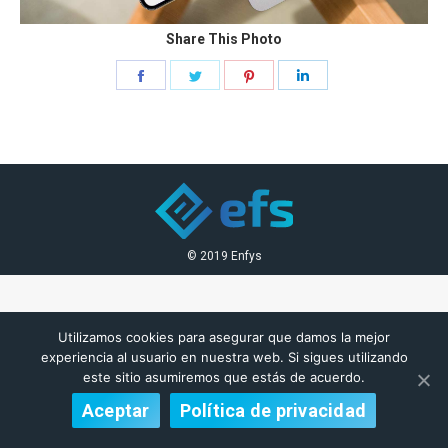
Share This Photo
Share
Share
Share
Share
on
on
on
on
Facebook
Twitter
Pinterest
LinkedIn
© 2019 Enfys
Utilizamos cookies para asegurar que damos la mejor
experiencia al usuario en nuestra web. Si sigues utilizando
este sitio asumiremos que estás de acuerdo.
Aceptar
Política de privacidad