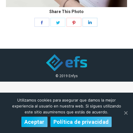
Share This Photo
Share
Share
Share
Share
on
on
on
on
Facebook
Twitter
Pinterest
LinkedIn
© 2019 Enfys
Utilizamos cookies para asegurar que damos la mejor
experiencia al usuario en nuestra web. Si sigues utilizando
este sitio asumiremos que estás de acuerdo.
Aceptar
Política de privacidad