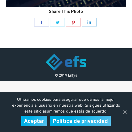
Share This Photo
Share
Share
Share
Share
on
on
on
on
Facebook
Twitter
Pinterest
LinkedIn
© 2019 Enfys
Utilizamos cookies para asegurar que damos la mejor
experiencia al usuario en nuestra web. Si sigues utilizando
este sitio asumiremos que estás de acuerdo.
Aceptar
Política de privacidad