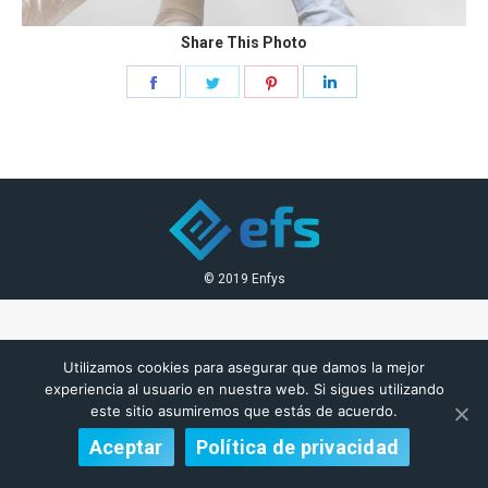
Share This Photo
Share
Share
Share
Share
on
on
on
on
Facebook
Twitter
Pinterest
LinkedIn
© 2019 Enfys
Utilizamos cookies para asegurar que damos la mejor
experiencia al usuario en nuestra web. Si sigues utilizando
este sitio asumiremos que estás de acuerdo.
Aceptar
Política de privacidad