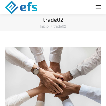
trade02
Estás aquí:
Inicio
trade02