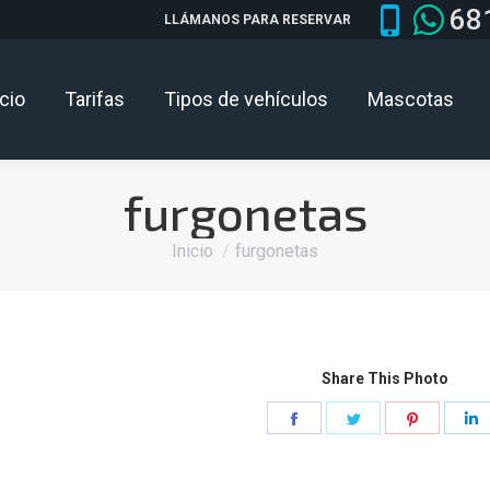
68
LLÁMANOS PARA RESERVAR
icio
Tarifas
Tipos de vehículos
Mascotas
furgonetas
Estás aquí:
Inicio
furgonetas
Share This Photo
Share
Share
Share
S
on
on
on
o
Facebook
Twitter
Pinteres
L