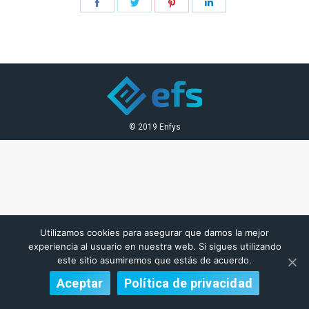
Share
Share
Share
Share
on
on
on
on
Facebook
Twitter
Pinterest
LinkedIn
© 2019 Enfys
Utilizamos cookies para asegurar que damos la mejor
experiencia al usuario en nuestra web. Si sigues utilizando
este sitio asumiremos que estás de acuerdo.
Aceptar
Política de privacidad