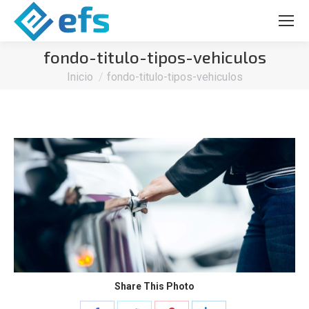
fondo-titulo-tipos-vehiculos
Estás aquí:
Inicio
fondo-titulo-tipos-vehiculos
Share This Photo