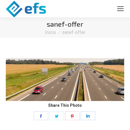
sanef-offer
Estás aquí:
Inicio
sanef-offer
Share This Photo
Share
Share
Share
Share
on
on
on
on