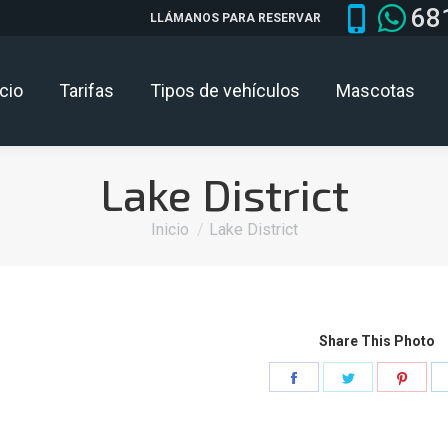
68
LLÁMANOS PARA RESERVAR
icio
Tarifas
Tipos de vehículos
Mascotas
Lake District
Estás aquí:
Inicio
Lake District
Share This Photo
Share
Share
Shar
on
on
on
Facebook
Twitter
Pinte