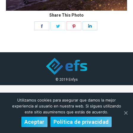
Share This Photo
Share
Share
Share
Share
on
on
on
on
Facebook
Twitter
Pinterest
LinkedIn
© 2019 Enfys
Utilizamos cookies para asegurar que damos la mejor
experiencia al usuario en nuestra web. Si sigues utilizando
este sitio asumiremos que estás de acuerdo.
Aceptar
Política de privacidad