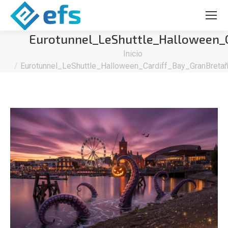
Eurotunnel_LeShuttle_Halloween_
Estás aquí:
Inicio
Eurotunnel_LeShuttle_Halloween_Cardiff_Bay_GranBreta