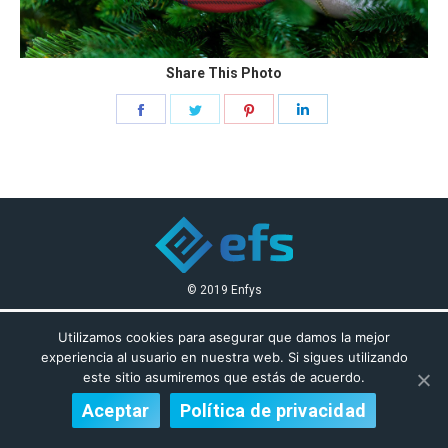
Share This Photo
Share
Share
Share
Share
on
on
on
on
Facebook
Twitter
Pinterest
LinkedIn
© 2019 Enfys
Utilizamos cookies para asegurar que damos la mejor
experiencia al usuario en nuestra web. Si sigues utilizando
este sitio asumiremos que estás de acuerdo.
Aceptar
Política de privacidad