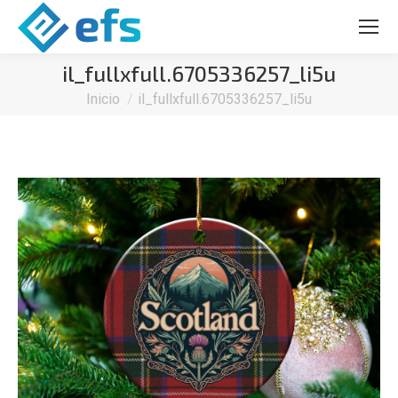
il_fullxfull.6705336257_li5u
Estás aquí:
Inicio
il_fullxfull.6705336257_li5u