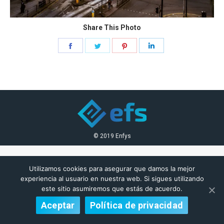
Share This Photo
Share
Share
Share
Share
on
on
on
on
Facebook
Twitter
Pinterest
LinkedIn
© 2019 Enfys
Utilizamos cookies para asegurar que damos la mejor
experiencia al usuario en nuestra web. Si sigues utilizando
este sitio asumiremos que estás de acuerdo.
Aceptar
Política de privacidad