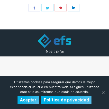
Share
Share
Share
Share
on
on
on
on
Facebook
Twitter
Pinterest
LinkedIn
© 2019 Enfys
Utilizamos cookies para asegurar que damos la mejor
experiencia al usuario en nuestra web. Si sigues utilizando
este sitio asumiremos que estás de acuerdo.
Aceptar
Política de privacidad