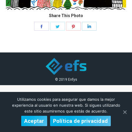
Share This Photo
Share
Share
Share
Share
on
on
on
on
Facebook
Twitter
Pinterest
LinkedIn
© 2019 Enfys
Utilizamos cookies para asegurar que damos la mejor
experiencia al usuario en nuestra web. Si sigues utilizando
este sitio asumiremos que estás de acuerdo.
Aceptar
Política de privacidad