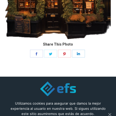
Share This Photo
Share
Share
Share
Share
on
on
on
on
Facebook
Twitter
Pinterest
LinkedIn
© 2019 Enfys
Utilizamos cookies para asegurar que damos la mejor
experiencia al usuario en nuestra web. Si sigues utilizando
este sitio asumiremos que estás de acuerdo.