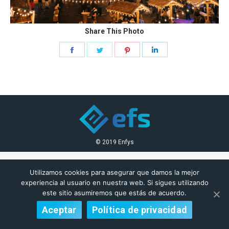
Share This Photo
Share
Share
Share
Share
on
on
on
on
Facebook
Twitter
Pinterest
LinkedIn
© 2019 Enfys
Utilizamos cookies para asegurar que damos la mejor
experiencia al usuario en nuestra web. Si sigues utilizando
este sitio asumiremos que estás de acuerdo.
Aceptar
Política de privacidad