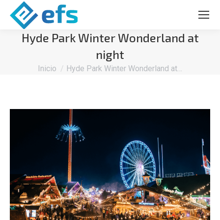
Hyde Park Winter Wonderland at
night
Estás aquí:
Inicio
Hyde Park Winter Wonderland at…