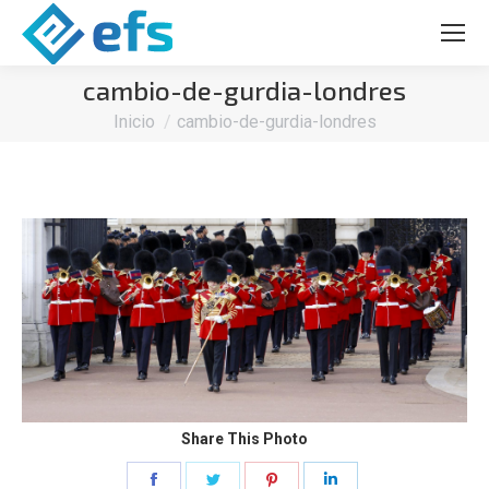
cambio-de-gurdia-londres
Estás aquí:
Inicio
cambio-de-gurdia-londres
Share This Photo
Share
Share
Share
Share