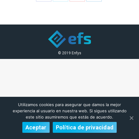
on
on
on
on
Facebook
Twitter
Pinterest
LinkedIn
© 2019 Enfys
Utilizamos cookies para asegurar que damos la mejor
experiencia al usuario en nuestra web. Si sigues utilizando
este sitio asumiremos que estás de acuerdo.
Aceptar
Política de privacidad