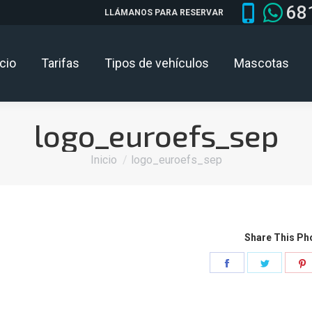
68
LLÁMANOS PARA RESERVAR
icio
Tarifas
Tipos de vehículos
Mascotas
logo_euroefs_sep
Estás aquí:
Inicio
logo_euroefs_sep
Share This Ph
Share
Share
on
on
Facebook
Twitter