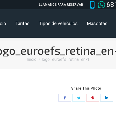
68
LLÁMANOS PARA RESERVAR
icio
Tarifas
Tipos de vehículos
Mascotas
ogo_euroefs_retina_en
Estás aquí:
Inicio
logo_euroefs_retina_en-1
Share This Photo
Share
Share
Share
Sha
on
on
on
on
Facebook
Twitter
Pinterest
Lin