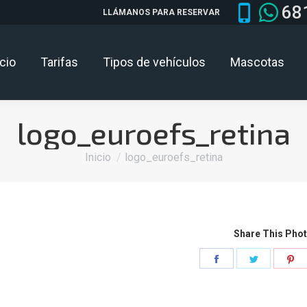
68
LLÁMANOS PARA RESERVAR
icio
Tarifas
Tipos de vehículos
Mascotas
logo_euroefs_retina
Estás aquí:
Inicio
logo_euroefs_retina
Share This Pho
Share
Share
Sh
on
on
o
Facebook
Twitter
Pi