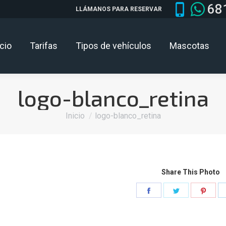
68
LLÁMANOS PARA RESERVAR
icio
Tarifas
Tipos de vehículos
Mascotas
logo-blanco_retina
Estás aquí:
Inicio
logo-blanco_retina
Share This Photo
Share
Share
Shar
on
on
on
Facebook
Twitter
Pinte