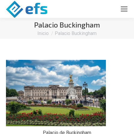
Palacio Buckingham
Estás aquí:
Inicio
Palacio Buckingham
Palacio de Buckingham