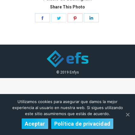
Share This Photo
Share
Share
Share
Share
on
on
on
on
Facebook
Twitter
Pinterest
LinkedIn
© 2019 Enfys
Utilizamos cookies para asegurar que damos la mejor
experiencia al usuario en nuestra web. Si sigues utilizando
este sitio asumiremos que estás de acuerdo.
Aceptar
Política de privacidad