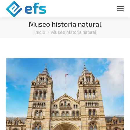
Museo historia natural
Estás aquí:
Inicio
Museo historia natural