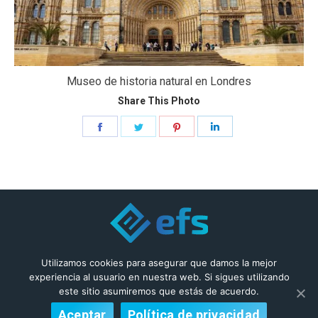
Museo de historia natural en Londres
Share This Photo
Share
Share
Share
Share
on
on
on
on
Facebook
Twitter
Pinterest
LinkedIn
© 2019 Enfys
Utilizamos cookies para asegurar que damos la mejor
experiencia al usuario en nuestra web. Si sigues utilizando
este sitio asumiremos que estás de acuerdo.
Aceptar
Política de privacidad