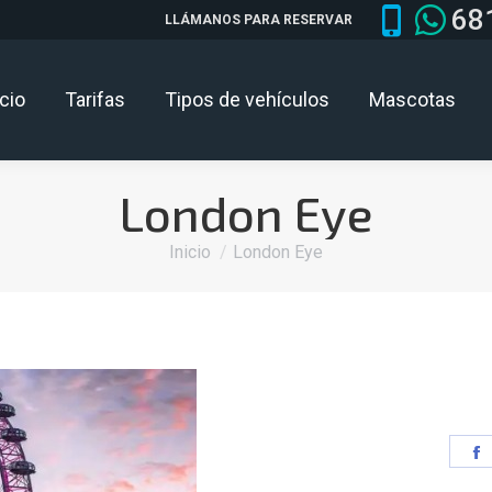
68
LLÁMANOS PARA RESERVAR
icio
Tarifas
Tipos de vehículos
Mascotas
London Eye
Estás aquí:
Inicio
London Eye