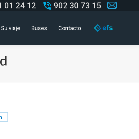
1 01 24 12
902 30 73 15
Mail
page
Su viaje
Buses
Contacto
opens
in
new
ad
window
Share
on
est
LinkedIn