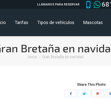
68
LLÁMANOS PARA RESERVAR
icio
Tarifas
Tipos de vehículos
Mascotas
ran Bretaña en navid
Estás aquí:
Inicio
Gran Bretaña en navidad
Share This Photo
Share
Share
Share
on
on
on
Facebook
Twitter
Pinter