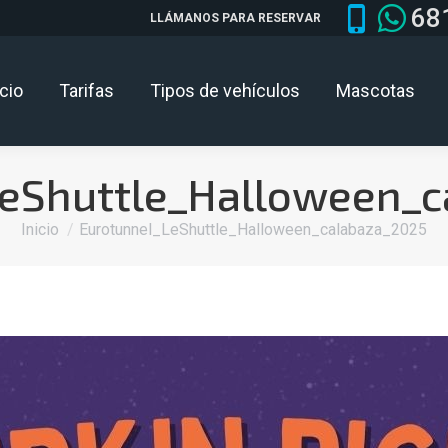
68
LLÁMANOS PARA RESERVAR
icio
Tarifas
Tipos de vehículos
Mascotas
LeShuttle_Halloween_c
Estás aquí:
Inicio
Eurotunnel_LeShuttle_Halloween_calabaza_2025