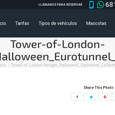
68
LLÁMANOS PARA RESERVAR
icio
Tarifas
Tipos de vehículos
Mascotas
Tower-of-London-
Halloween_Eurotunnel
tás aquí:
icio
Tower-of-London-twilight_Halloween_Eurotunnel_LeShutt
Share This Photo
Share
Share
Sha
on
on
on
Facebook
Twitter
Pint