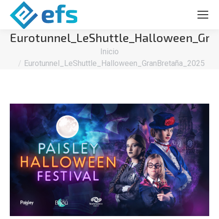
Eurotunnel_LeShuttle_Halloween_Gra
Estás aquí:
Inicio
Eurotunnel_LeShuttle_Halloween_GranBretaña_2025