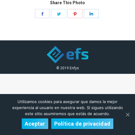
Share This Photo
Share
Share
Share
Share
on
on
on
on
Facebook
Twitter
Pinterest
LinkedIn
© 2019 Enfys
Utilizamos cookies para asegurar que damos la mejor
experiencia al usuario en nuestra web. Si sigues utilizando
este sitio asumiremos que estás de acuerdo.
Aceptar
Política de privacidad