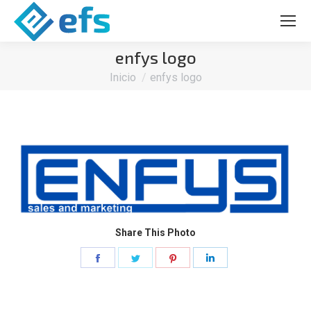
enfys logo
Estás aquí:
Inicio
enfys logo
Share This Photo
Share
Share
Share
Share
on
on
on
on
Facebook
Twitter
Pinterest
LinkedIn