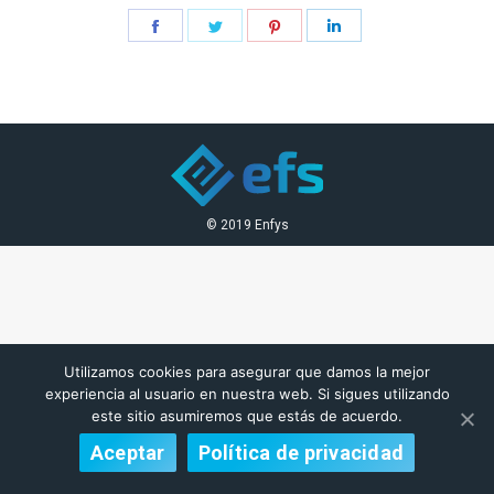
Share
Share
Share
Share
on
on
on
on
Facebook
Twitter
Pinterest
LinkedIn
© 2019 Enfys
Utilizamos cookies para asegurar que damos la mejor
experiencia al usuario en nuestra web. Si sigues utilizando
este sitio asumiremos que estás de acuerdo.
Aceptar
Política de privacidad