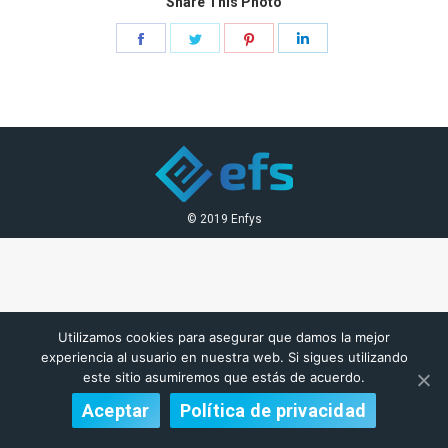
Share This Photo
Share
Share
Share
Share
on
on
on
on
Facebook
Twitter
Pinterest
LinkedIn
© 2019 Enfys
Utilizamos cookies para asegurar que damos la mejor
experiencia al usuario en nuestra web. Si sigues utilizando
este sitio asumiremos que estás de acuerdo.
Aceptar
Política de privacidad