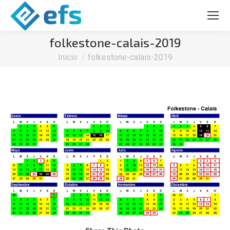
folkestone-calais-2019
Estás aquí:
Inicio
folkestone-calais-2019