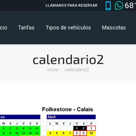
68
LLÁMANOS PARA RESERVAR
icio
Tarifas
Tipos de vehículos
Mascotas
calendario2
Estás aquí:
Inicio
calendario2