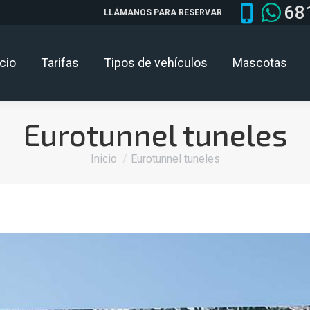
68
LLÁMANOS PARA RESERVAR
icio
Tarifas
Tipos de vehículos
Mascotas
Eurotunnel tuneles
Estás aquí:
Inicio
Eurotunnel tuneles