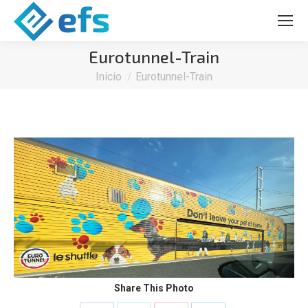
Eurotunnel-Train
Estás aquí:
Inicio
Eurotunnel-Train
Share This Photo