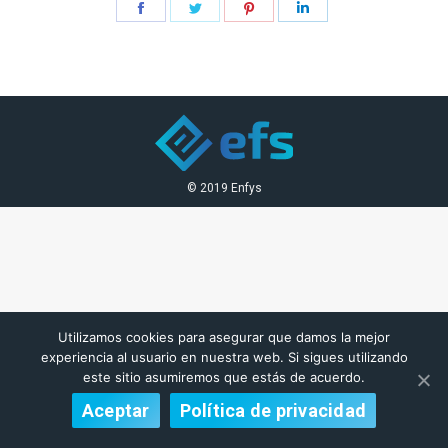
Share
Share
Share
Share
on
on
on
on
Facebook
Twitter
Pinterest
LinkedIn
© 2019 Enfys
Utilizamos cookies para asegurar que damos la mejor
experiencia al usuario en nuestra web. Si sigues utilizando
este sitio asumiremos que estás de acuerdo.
Aceptar
Política de privacidad