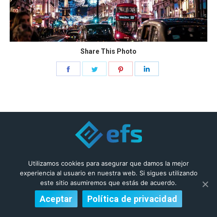
Share This Photo
Share
Share
Share
Share
on
on
on
on
Facebook
Twitter
Pinterest
LinkedIn
© 2019 Enfys
Utilizamos cookies para asegurar que damos la mejor
experiencia al usuario en nuestra web. Si sigues utilizando
este sitio asumiremos que estás de acuerdo.
Aceptar
Política de privacidad