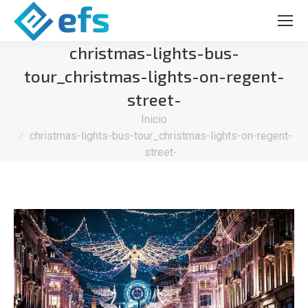
christmas-lights-bus-
tour_christmas-lights-on-regent-
street-
Estás aquí:
Inicio
christmas-lights-bus-tour_christmas-lights-on-regent-
street-