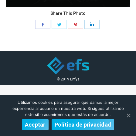
Share This Photo
Share
Share
Share
Share
on
on
on
on
Facebook
Twitter
Pinterest
LinkedIn
© 2019 Enfys
Utilizamos cookies para asegurar que damos la mejor
experiencia al usuario en nuestra web. Si sigues utilizando
este sitio asumiremos que estás de acuerdo.
Aceptar
Política de privacidad