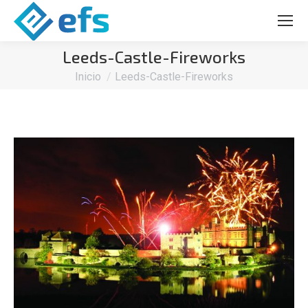
Leeds-Castle-Fireworks
Estás aquí:
Inicio
Leeds-Castle-Fireworks